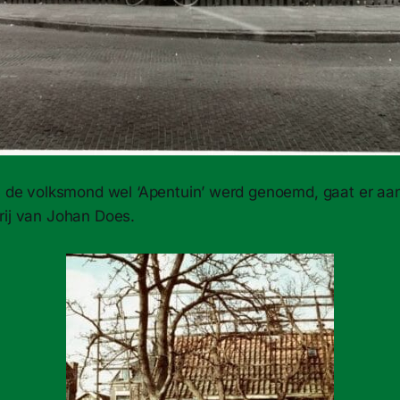
in de volksmond wel ‘Apentuin’ werd genoemd, gaat er aa
rij van Johan Does.