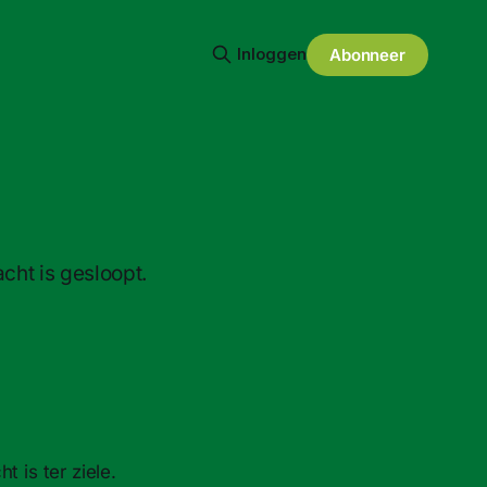
Inloggen
Abonneer
ht is gesloopt.
 is ter ziele.