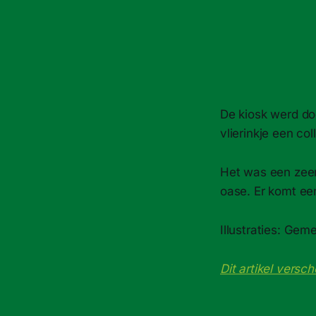
De kiosk werd do
vlierinkje een co
Het was een zeer
oase. Er komt ee
Illustraties: Ge
Dit artikel vers