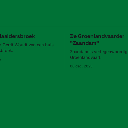
 Haaldersbroek
De Groenlandvaarder
“Zaandam”
n Gerrit Woudt van een huis
sbroek.
Zaandam is vertegenwoordigd
Groenlandvaart.
5
06 dec. 2025