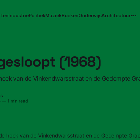
rten
Industrie
Politiek
Muziek
Boeken
Onderwijs
Architectuur
gesloopt (1968)
 hoek van de Vinkendwarsstraat en de Gedempte Grac
ns
5
—
1 min read
 de hoek van de Vinkendwarsstraat en de Gedempte Gracht