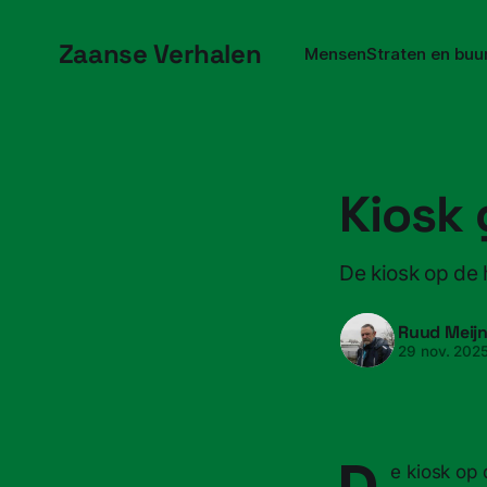
Zaanse Verhalen
Mensen
Straten en buu
Kiosk 
De kiosk op de
Ruud Meij
29 nov. 202
D
e kiosk op