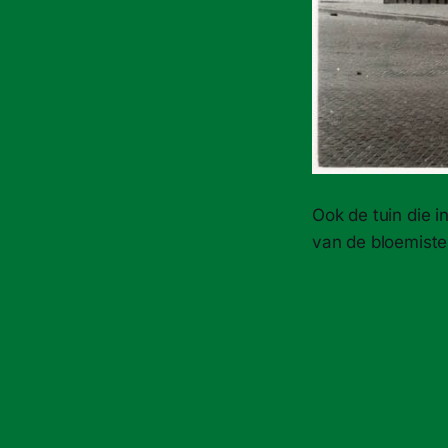
Ook de tuin die 
van de bloemiste