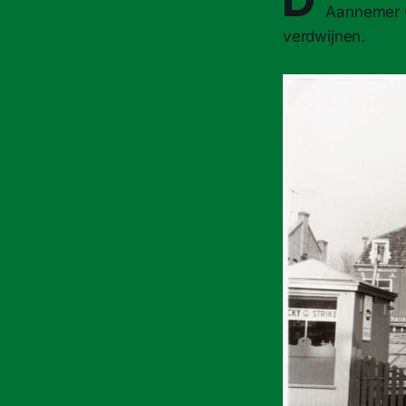
Aannemer O
verdwijnen.