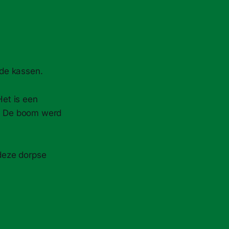
de kassen.
et is een
n. De boom werd
 deze dorpse