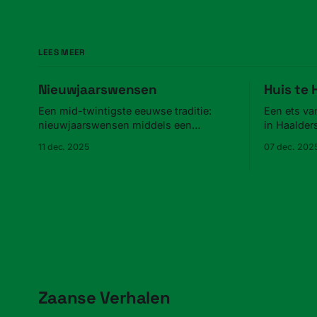
LEES MEER
Nieuwjaarswensen
Huis te
Een mid-twintigste eeuwse traditie:
Een ets va
nieuwjaarswensen middels een
in Haalder
advertentie in de krant.
11 dec. 2025
07 dec. 202
Zaanse Verhalen