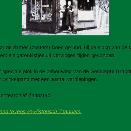
or de dames (zusters) Does gerund. Bij de sloop van de 
llectie sigarenkistjes uit vervlogen tijden gevonden.
 speciale plek in de bebouwing van de Gedempte Gracht
n winkelpand met een aantal verdiepingen.
meentearchief Zaanstad
cheen tevens op Historisch Zaandam.